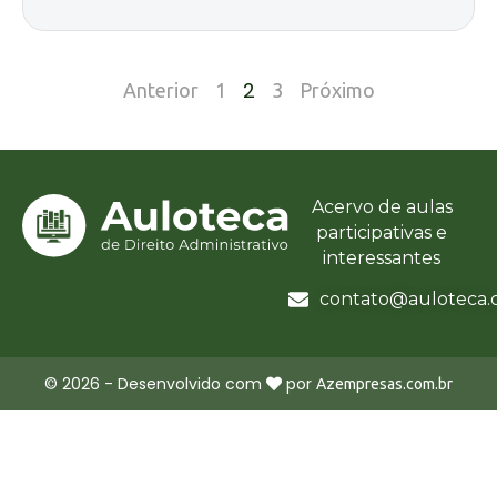
2
Anterior
1
3
Próximo
Acervo de aulas
participativas e
interessantes
contato@auloteca.
©
2026
- Desenvolvido com
por
Azempresas.com.br