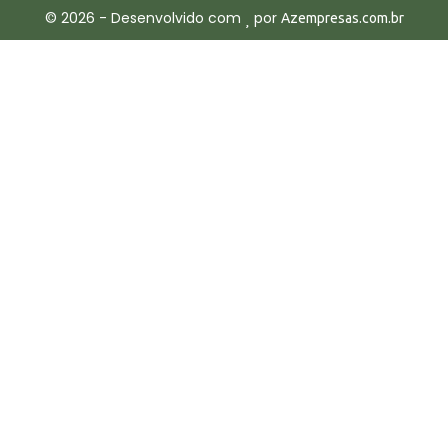
©
2026
- Desenvolvido com
por
Azempresas.com.br