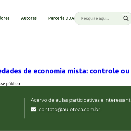
ores
Autores
Parceria DDA
iedades de economia mista: controle ou
esse público
Acervo de aulas participativas e interessan
contato@auloteca.com.br