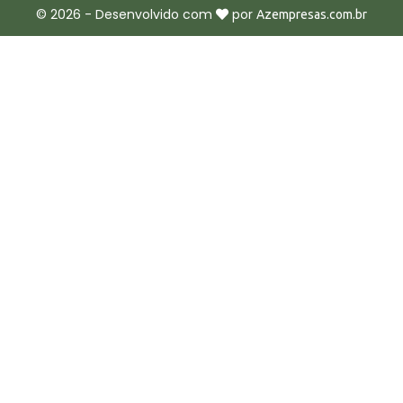
©
2026
- Desenvolvido com
por
Azempresas.com.br