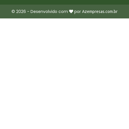
©
2026
- Desenvolvido com
por
Azempresas.com.br