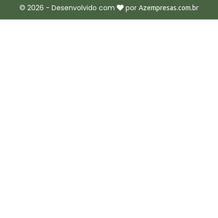
©
2026
- Desenvolvido com
por
Azempresas.com.br