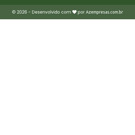
©
2026
- Desenvolvido com
por
Azempresas.com.br