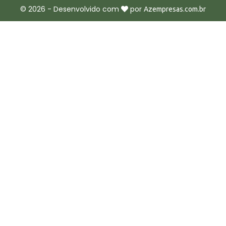
©
2026
- Desenvolvido com
por
Azempresas.com.br