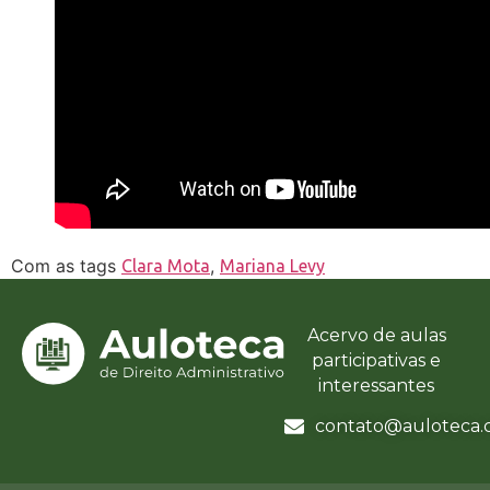
Com as tags
,
Clara Mota
Mariana Levy
Acervo de aulas
participativas e
interessantes
contato@auloteca.