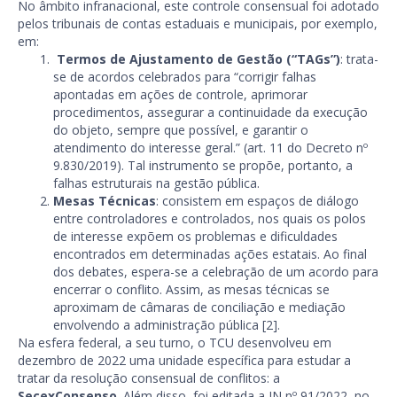
No âmbito infranacional, este controle consensual foi adotado
pelos tribunais de contas estaduais e municipais, por exemplo,
em:
Termos de Ajustamento de Gestão (“TAGs”)
: trata-
se de acordos celebrados para “corrigir falhas
apontadas em ações de controle, aprimorar
procedimentos, assegurar a continuidade da execução
do objeto, sempre que possível, e garantir o
atendimento do interesse geral.” (art. 11 do Decreto nº
9.830/2019). Tal instrumento se propõe, portanto, a
falhas estruturais na gestão pública.
Mesas Técnicas
: consistem em espaços de diálogo
entre controladores e controlados, nos quais os polos
de interesse expõem os problemas e dificuldades
encontrados em determinadas ações estatais. Ao final
dos debates, espera-se a celebração de um acordo para
encerrar o conflito. Assim, as mesas técnicas se
aproximam de câmaras de conciliação e mediação
envolvendo a administração pública [2].
Na esfera federal, a seu turno, o TCU desenvolveu em
dezembro de 2022 uma unidade específica para estudar a
tratar da resolução consensual de conflitos: a
SecexConsenso
. Além disso, foi editada a IN nº 91/2022, no