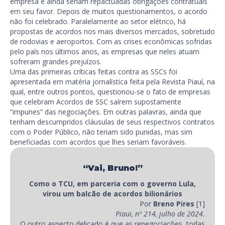
empresa e ainda seriam repactuadas obrigações contratuais
em seu favor. Depois de muitos questionamentos, o acordo
não foi celebrado. Paralelamente ao setor elétrico, há
propostas de acordos nos mais diversos mercados, sobretudo
de rodovias e aeroportos. Com as crises econômicas sofridas
pelo país nos últimos anos, as empresas que neles atuam
sofreram grandes prejuízos.
Uma das primeiras críticas feitas contra as SSCs foi
apresentada em matéria jornalística feita pela Revista Piauí, na
qual, entre outros pontos, questionou-se o fato de empresas
que celebram Acordos de SSC saírem supostamente
“impunes” das negociações. Em outras palavras, ainda que
tenham descumpridos cláusulas de seus respectivos contratos
com o Poder Público, não teriam sido punidas, mas sim
beneficiadas com acordos que lhes seriam favoráveis.
“Vai, Bruno!”
Como o TCU, em parceria com o governo Lula,
virou um balcão de acordos bilionários
Por
Breno Pires
[1]
Piaui, nº 214, julho de 2024.
O outro aspecto delicado é que as renegociações, todas