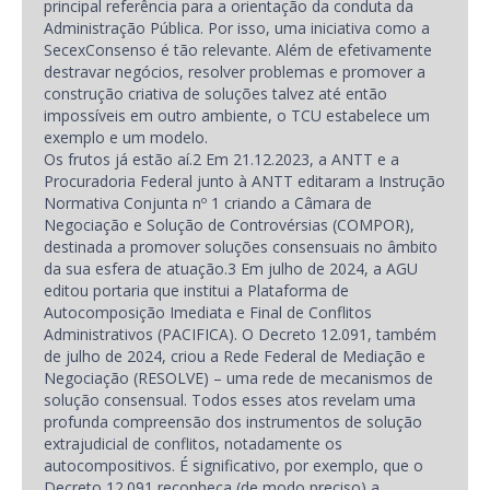
principal referência para a orientação da conduta da
Administração Pública. Por isso, uma iniciativa como a
SecexConsenso é tão relevante. Além de efetivamente
destravar negócios, resolver problemas e promover a
construção criativa de soluções talvez até então
impossíveis em outro ambiente, o TCU estabelece um
exemplo e um modelo.
Os frutos já estão aí.2 Em 21.12.2023, a ANTT e a
Procuradoria Federal junto à ANTT editaram a Instrução
Normativa Conjunta nº 1 criando a Câmara de
Negociação e Solução de Controvérsias (COMPOR),
destinada a promover soluções consensuais no âmbito
da sua esfera de atuação.3 Em julho de 2024, a AGU
editou portaria que institui a Plataforma de
Autocomposição Imediata e Final de Conflitos
Administrativos (PACIFICA). O Decreto 12.091, também
de julho de 2024, criou a Rede Federal de Mediação e
Negociação (RESOLVE) – uma rede de mecanismos de
solução consensual. Todos esses atos revelam uma
profunda compreensão dos instrumentos de solução
extrajudicial de conflitos, notadamente os
autocompositivos. É significativo, por exemplo, que o
Decreto 12.091 reconheça (de modo preciso) a