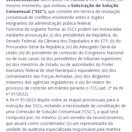
mesmo momento, que instituiu a
Solicitação de Solução
Consensual (“SSC”)
, que consiste em técnica de resolução
consensual de conflitos envolvendo entes e órgãos
integrantes da administração pública federal.
Funciona da seguinte forma: as SSCs podem ser instauradas
mediante provocação:
(i)
dos presidentes da República, do
Senado Federal, da Câmara dos Deputados e do STF;
(ii)
do
Procurador Geral da República;
(iii)
do Advogado Geral da
União;
(iv)
do presidente de comissão do Congresso Nacional
ou de suas casas;
(v)
dos presidentes de tribunais superiores;
(vi)
dos ministros de Estado ou de autoridades do Poder
Executivo federal de nível hierárquico equivalente;
(vii)
dos
comandantes das Forças Armadas;
(viii)
dos dirigentes
máximos das agências reguladoras; e
(ix)
do relator do
processo de controle em trâmite perante o TCU (art. 2º da IN
nº 91/2022).
A IN nº 91/2022 dispõe sobre as etapas processuais para a
instrução das SSCs, incluindo a necessidade de constituição de
uma Comissão de Solução Consensual (“CSC”), a qual será
composta por, no mínimo:
(i)
um servidor da SecexConsenso,
que atuará como coordenador;
(ii)
um representante da
unidade de auditoria especializada responsável pela matéria