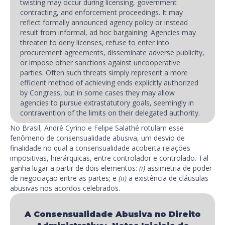
twisting may occur during licensing, government
contracting, and enforcement proceedings. It may
reflect formally announced agency policy or instead
result from informal, ad hoc bargaining. Agencies may
threaten to deny licenses, refuse to enter into
procurement agreements, disseminate adverse publicity,
or impose other sanctions against uncooperative
parties. Often such threats simply represent a more
efficient method of achieving ends explicitly authorized
by Congress, but in some cases they may allow
agencies to pursue extrastatutory goals, seemingly in
contravention of the limits on their delegated authority.
No Brasil, André Cyrino e Felipe Salathé rotulam esse
fenômeno de consensualidade abusiva, um desvio de
finalidade no qual a consensualidade acoberta relações
impositivas, hierárquicas, entre controlador e controlado. Tal
ganha lugar a partir de dois elementos:
(i)
assimetria de poder
de negociação entre as partes; e
(ii)
a existência de cláusulas
abusivas nos acordos celebrados.
A Consensualidade Abusiva no Direito