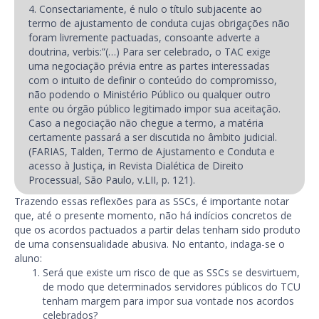
4. Consectariamente, é nulo o título subjacente ao
termo de ajustamento de conduta cujas obrigações não
foram livremente pactuadas, consoante adverte a
doutrina, verbis:”(…) Para ser celebrado, o TAC exige
uma negociação prévia entre as partes interessadas
com o intuito de definir o conteúdo do compromisso,
não podendo o Ministério Público ou qualquer outro
ente ou órgão público legitimado impor sua aceitação.
Caso a negociação não chegue a termo, a matéria
certamente passará a ser discutida no âmbito judicial.
(FARIAS, Talden, Termo de Ajustamento e Conduta e
acesso à Justiça, in Revista Dialética de Direito
Processual, São Paulo, v.LII, p. 121).
Trazendo essas reflexões para as SSCs, é importante notar
que, até o presente momento, não há indícios concretos de
que os acordos pactuados a partir delas tenham sido produto
de uma consensualidade abusiva. No entanto, indaga-se o
aluno:
Será que existe um risco de que as SSCs se desvirtuem,
de modo que determinados servidores públicos do TCU
tenham margem para impor sua vontade nos acordos
celebrados?