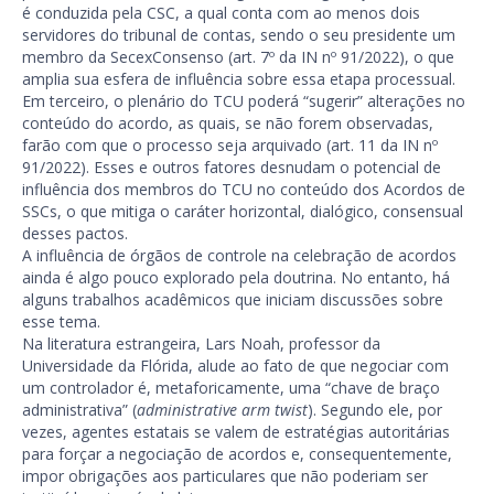
é conduzida pela CSC, a qual conta com ao menos dois
servidores do tribunal de contas, sendo o seu presidente um
membro da SecexConsenso (art. 7º da IN nº 91/2022), o que
amplia sua esfera de influência sobre essa etapa processual.
Em terceiro, o plenário do TCU poderá “sugerir” alterações no
conteúdo do acordo, as quais, se não forem observadas,
farão com que o processo seja arquivado (art. 11 da IN nº
91/2022). Esses e outros fatores desnudam o potencial de
influência dos membros do TCU no conteúdo dos Acordos de
SSCs, o que mitiga o caráter horizontal, dialógico, consensual
desses pactos.
A influência de órgãos de controle na celebração de acordos
ainda é algo pouco explorado pela doutrina. No entanto, há
alguns trabalhos acadêmicos que iniciam discussões sobre
esse tema.
Na literatura estrangeira, Lars Noah, professor da
Universidade da Flórida, alude ao fato de que negociar com
um controlador é, metaforicamente, uma “chave de braço
administrativa” (
administrative arm twist
). Segundo ele, por
vezes, agentes estatais se valem de estratégias autoritárias
para forçar a negociação de acordos e, consequentemente,
impor obrigações aos particulares que não poderiam ser