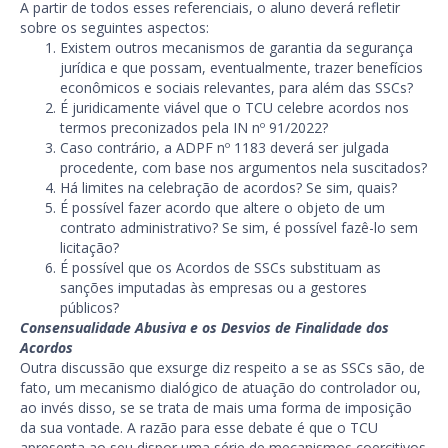
A partir de todos esses referenciais, o aluno deverá refletir
sobre os seguintes aspectos:
Existem outros mecanismos de garantia da segurança
jurídica e que possam, eventualmente, trazer benefícios
econômicos e sociais relevantes, para além das SSCs?
É juridicamente viável que o TCU celebre acordos nos
termos preconizados pela IN nº 91/2022?
Caso contrário, a ADPF nº 1183 deverá ser julgada
procedente, com base nos argumentos nela suscitados?
Há limites na celebração de acordos? Se sim, quais?
É possível fazer acordo que altere o objeto de um
contrato administrativo? Se sim, é possível fazê-lo sem
licitação?
É possível que os Acordos de SSCs substituam as
sanções imputadas às empresas ou a gestores
públicos?
Consensualidade Abusiva e os Desvios de Finalidade dos
Acordos
Outra discussão que exsurge diz respeito a se as SSCs são, de
fato, um mecanismo dialógico de atuação do controlador ou,
ao invés disso, se se trata de mais uma forma de imposição
da sua vontade. A razão para esse debate é que o TCU
apresenta ao seu dispor uma série de mecanismos coercitivos