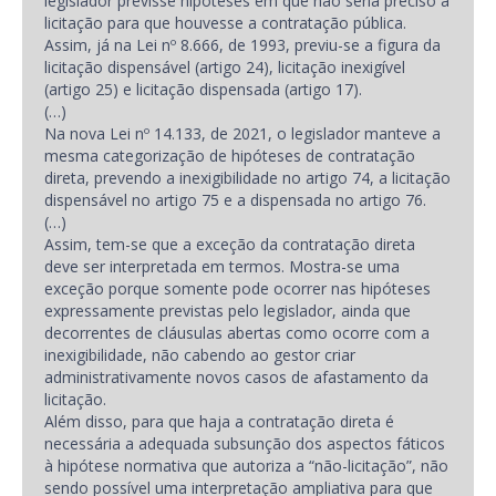
legislador previsse hipóteses em que não seria preciso a
licitação para que houvesse a contratação pública.
Assim, já na Lei nº 8.666, de 1993, previu-se a figura da
licitação dispensável (artigo 24), licitação inexigível
(artigo 25) e licitação dispensada (artigo 17).
(…)
Na nova Lei nº 14.133, de 2021, o legislador manteve a
mesma categorização de hipóteses de contratação
direta, prevendo a inexigibilidade no artigo 74, a licitação
dispensável no artigo 75 e a dispensada no artigo 76.
(…)
Assim, tem-se que a exceção da contratação direta
deve ser interpretada em termos. Mostra-se uma
exceção porque somente pode ocorrer nas hipóteses
expressamente previstas pelo legislador, ainda que
decorrentes de cláusulas abertas como ocorre com a
inexigibilidade, não cabendo ao gestor criar
administrativamente novos casos de afastamento da
licitação.
Além disso, para que haja a contratação direta é
necessária a adequada subsunção dos aspectos fáticos
à hipótese normativa que autoriza a “não-licitação”, não
sendo possível uma interpretação ampliativa para que