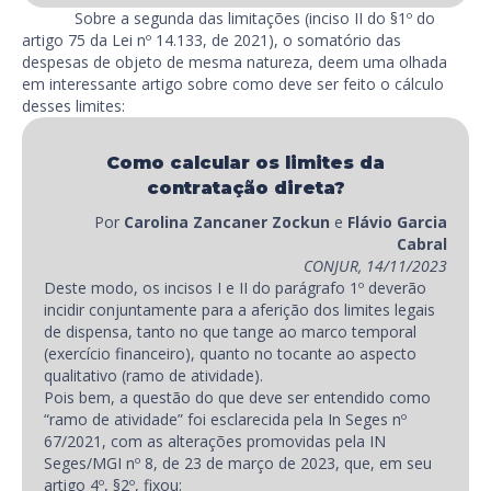
Sobre a segunda das limitações (inciso II do §1º do
artigo 75 da Lei nº 14.133, de 2021), o somatório das
despesas de objeto de mesma natureza, deem uma olhada
em interessante artigo sobre como deve ser feito o cálculo
desses limites:
Como calcular os limites da
contratação direta?
Por
Carolina Zancaner Zockun
e
Flávio Garcia
Cabral
CONJUR, 14/11/2023
Deste modo, os incisos I e II do parágrafo 1º deverão
incidir conjuntamente para a aferição dos limites legais
de dispensa, tanto no que tange ao marco temporal
(exercício financeiro), quanto no tocante ao aspecto
qualitativo (ramo de atividade).
Pois bem, a questão do que deve ser entendido como
“ramo de atividade” foi esclarecida pela In Seges nº
67/2021, com as alterações promovidas pela IN
Seges/MGI nº 8, de 23 de março de 2023, que, em seu
artigo 4º, §2º, fixou: