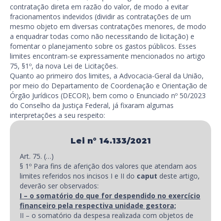
contratação direta em razão do valor, de modo a evitar
fracionamentos indevidos (dividir as contratações de um
mesmo objeto em diversas contratações menores, de modo
a enquadrar todas como não necessitando de licitação) e
fomentar o planejamento sobre os gastos públicos. Esses
limites encontram-se expressamente mencionados no artigo
75, §1º, da nova Lei de Licitações.
Quanto ao primeiro dos limites, a Advocacia-Geral da União,
por meio do Departamento de Coordenação e Orientação de
Órgão Jurídicos (DECOR), bem como o Enunciado nº 50/2023
do Conselho da Justiça Federal, já fixaram algumas
interpretações a seu respeito:
Lei n° 14.133/2021
Art. 75. (…)
§ 1º Para fins de aferição dos valores que atendam aos
limites referidos nos incisos I e II do
caput
deste artigo,
deverão ser observados:
I – o somat
ó
rio do que for despendido no exerc
í
cio
financeiro pela respectiva unidade gestora;
II – o somatório da despesa realizada com objetos de