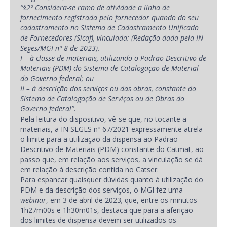
“§
2º
Considera-se ramo de atividade a linha de
fornecimento registrada pelo fornecedor quando do seu
cadastramento no Sistema de Cadastramento Unificado
de Fornecedores (Sicaf), vinculada:
(Reda
ção dada pela
IN
Seges/MGI nº
8 de 2023).
I
– à
classe de materiais, utilizando o Padrão Descritivo de
Materiais (PDM) do Sistema de Catalogação de Material
do Governo federal; ou
II
– à
descri
ção dos servi
ç
os ou das obras, constante do
Sistema de Catalogação de Servi
ç
os ou de Obras do
Governo federal
”.
Pela leitura do dispositivo, vê-se que, no tocante a
materiais, a IN SEGES nº 67/2021 expressamente atrela
o limite para a utilização da dispensa ao Padrão
Descritivo de Materiais (PDM) constante do Catmat, ao
passo que, em relação aos serviços, a vinculação se dá
em relação à descrição contida no Catser.
Para espancar quaisquer dúvidas quanto à utilização do
PDM e da descrição dos serviços, o MGI fez uma
webinar
, em 3 de abril de 2023
,
que,
entre os minutos
1h27m00s e 1h30m01s, destaca que para a aferição
dos limites de dispensa devem ser utilizados os