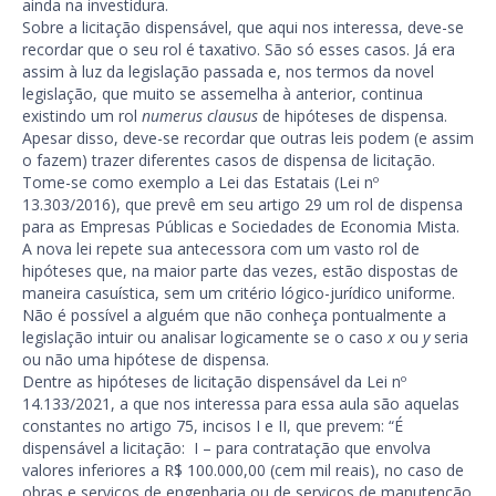
ainda na investidura.
Sobre a licitação dispensável, que aqui nos interessa, deve-se
recordar que o seu rol é taxativo. São só esses casos. Já era
assim à luz da legislação passada e, nos termos da novel
legislação, que muito se assemelha à anterior, continua
existindo um rol
numerus clausus
de hipóteses de dispensa.
Apesar disso, deve-se recordar que outras leis podem (e assim
o fazem) trazer diferentes casos de dispensa de licitação.
Tome-se como exemplo a Lei das Estatais (Lei nº
13.303/2016), que prevê em seu artigo 29 um rol de dispensa
para as Empresas Públicas e Sociedades de Economia Mista.
A nova lei repete sua antecessora com um vasto rol de
hipóteses que, na maior parte das vezes, estão dispostas de
maneira casuística, sem um critério lógico-jurídico uniforme.
Não é possível a alguém que não conheça pontualmente a
legislação intuir ou analisar logicamente se o caso
x
ou
y
seria
ou não uma hipótese de dispensa.
Dentre as hipóteses de licitação dispensável da Lei nº
14.133/2021, a que nos interessa para essa aula são aquelas
constantes no artigo 75, incisos I e II, que prevem: “É
dispensável a licitação: I – para contratação que envolva
valores inferiores a R$ 100.000,00 (cem mil reais), no caso de
obras e serviços de engenharia ou de serviços de manutenção