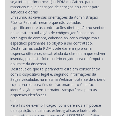
seguintes parâmetros: 1) o PDM do Catmat para
materiais e 2) a descrição de serviços do Catser para
serviços e obras.
Em suma, as diversas orientações da Administração
Pública Federal, mesmo que não voltadas
especificamente às contratações diretas, são no sentido
de se evitar a utilização de códigos genéricos nos
catálogos de compra, cabendo aplicar o código mais
específico pertinente ao objeto a ser contratado.
Desta forma, cada PDM pode dar ensejo a uma
dispensa diferente, desatrelada da classe em que estiver
inserida, pois este foi o critério erigido para o cômputo
do limite da dispensa.
Destaque-se que tal parâmetro está em consonância
com o dispositivo legal e, segundo informações da
Seges veiculadas na mesma Webinar, trata-se de critério
cujo controle para fins de fracionamento é de fácil
identificação e permite maior transparência para as
dispensas eletrônicas.
(…)
Para fins de exemplificação, consideremos a hipótese
de aquisição de canetas esferográficas e lápis preto,
que pertencem a uma mesma CLASSE 7510 — Artigos