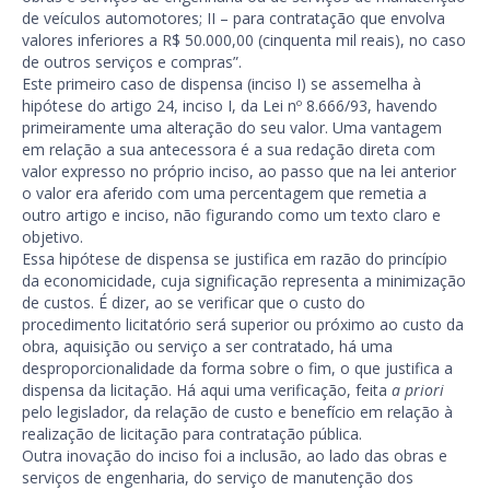
de veículos automotores; II – para contratação que envolva
valores inferiores a R$ 50.000,00 (cinquenta mil reais), no caso
de outros serviços e compras”.
Este primeiro caso de dispensa (inciso I) se assemelha à
hipótese do artigo 24, inciso I, da Lei nº 8.666/93, havendo
primeiramente uma alteração do seu valor. Uma vantagem
em relação a sua antecessora é a sua redação direta com
valor expresso no próprio inciso, ao passo que na lei anterior
o valor era aferido com uma percentagem que remetia a
outro artigo e inciso, não figurando como um texto claro e
objetivo.
Essa hipótese de dispensa se justifica em razão do princípio
da economicidade, cuja significação representa a minimização
de custos. É dizer, ao se verificar que o custo do
procedimento licitatório será superior ou próximo ao custo da
obra, aquisição ou serviço a ser contratado, há uma
desproporcionalidade da forma sobre o fim, o que justifica a
dispensa da licitação. Há aqui uma verificação, feita
a priori
pelo legislador, da relação de custo e benefício em relação à
realização de licitação para contratação pública.
Outra inovação do inciso foi a inclusão, ao lado das obras e
serviços de engenharia, do serviço de manutenção dos