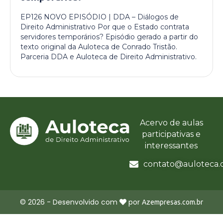
EP126 NOVO EPISÓDIO | DDA – Diálogos de
Direito Administrativo Por que o Estado contrata
servidores temporários? Episódio gerado a partir do
texto original da Auloteca de Conrado Tristão.
Parceria DDA e Auloteca de Direito Administrativo.
Acervo de aulas
participativas e
interessantes
contato@auloteca.
©
2026
- Desenvolvido com
por
Azempresas.com.br